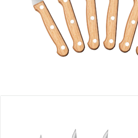
Messer schneiden Ihr Fleisch wie Butter. Mit schickem
Holzgriﬀ.
Details
Hinweise & Hersteller
Bewertungen
Bestellschein