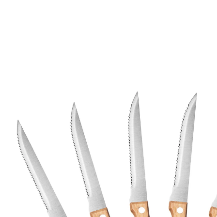
UVP 9,99 €
7,99 €
inkl. MwSt. und zzgl.
Versandkosten
6,69 €
nur
ab
2
Stück
1
In den Warenkorb
Sofort lieferbar - in 2-3 Werktagen bei Ihnen
3 PAYBACK °Punkte
sammeln
Stark in Sachen Steak!
Perfekter Schnitt bei jedem Bissen – diese Steak-