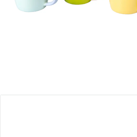
Bunte Sommerlaune bei jedem Schluck!
Starten Sie mit gutem Geschmack in den Tag! Aus
diesen charmanten Pastell-Tassen schmeckt der
Kaffee sicher noch besser als sonst.
Details
Hinweise & Hersteller
Bewertungen