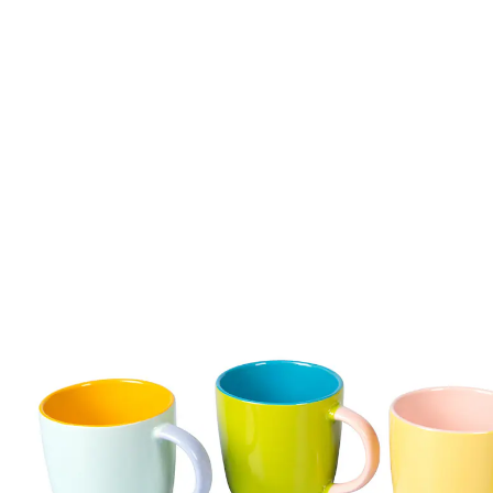
UVP 11,99 €
7,99 €
inkl. MwSt. und zzgl.
Versandkosten
6,69 €
nur
ab
2
Stück
1
In den Warenkorb
Sofort lieferbar - in 2-3 Werktagen bei Ihnen
3 PAYBACK °Punkte
sammeln