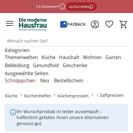
5 € Gutschein*
GUTSCHEIN5
PAYBACK
Kategorien
Themenwelten
Küche
Haushalt
Wohnen
Garten
Bekleidung
Gesundheit
Geschenke
Ausgewählte Seiten
Entdecken Sie unsere Kategorien
Entdecken Sie unsere Kategorien
Entdecken Sie unsere Kategorien
Entdecken Sie unsere Kategorien
Entdecken Sie unsere Kategorien
Schnäppchen
Neu
Bestellschein
U
U
U
U
Entdecken Sie unsere Kategorien
Entdecken Sie unsere Kategorien
Entdecken Sie unsere Kategorien
M
M
M
M
Backbleche & Grillkörbe
Mülleimer
Aufbewahrungsboxen
Gartenfiguren
Sportbekleidung &
Backutensilien
Aufbewahren &
Aufbewahren &
Gartendekoration
U
U
U
Saftpressen
Küche
Küchenhelfer
Küchenpressen
Fitnessgeräte
Ordnungshelfer
Ordnungshelfer
M
M
M
Geldbörsen
Anzieh- & Greifhilfen
Damenaccessoires
Alltagshelfer
Basteln & Handarbeit
Backformen
Aufbewahrungsboxen
Garderoben & Haken
Gartenstecker
Besteck
Gartenmöbel &
Die perfekte Grillsaison
Autozubehör
Badzubehör
Zubehör
Gürtel
Bade- & Toilettenhilfen
Ihr Wunschprodukt ist leider ausverkauft –
Damenbekleidung
Erotikartikel
Freizeitartikel
Backmatten & Dauerbackfolien
Kleiderbügel
Kleiderbügel
Lichterketten
Geschirr
hoffentlich gefallen Ihnen unsere Alternativen
Onlineshop auswählen
Mützen & Hüte
Beistelltische mit Rollen
Gartenparty
Bügelzubehör
Beleuchtung & Lampen
Geniale Gartenhelfer
genauso gut.
Damenschuhe
Fitnessgeräte
Geschenke für Frauen
Backzubehör
Ordnungshelfer
Ordnungshelfer
Solarleuchten
Kochgeschirr