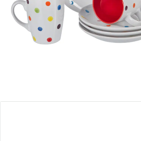
jeweils 4 Teller oder 4 Becher – und im Set beides
zusammen zu einem sagenhaft günstigen Preis!
Hitzebeständig bis +140 °C, geeignet für Spülmaschine
und Mikrowelle.
Maße:
Tasse, Füllmenge: 330 ml
Teller: je 19 x 19 x 2,5 cm
jeweils 4 Stück
Details
Hinweise & Hersteller