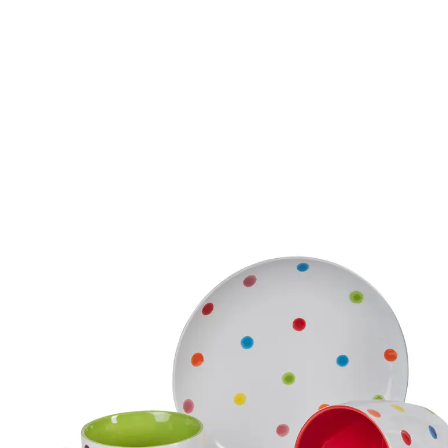
29,98 €
inkl. MwSt. und zzgl.
Versandkosten
In den Warenkorb
Sofort lieferbar - in 2-3 Werktagen bei Ihnen
14 PAYBACK °Punkte
sammeln
“
Tolle Teile gefällt sehr gut.
”
Anonym
Bringen Sie Farbe auf Ihren Kaffeetisch!
Unwiderstehlich fröhliches Geschirr! Schöne
Kuchenteller und Kaffeebecher mit genau der richtigen
Füllmenge für eine gute Tasse Kaffee. Sie erhalten