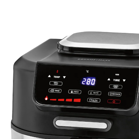
UVP 179,95 €
85,99 €
inkl. MwSt. und zzgl.
Versandkosten
In den Warenkorb
Sofort lieferbar - in 2-3 Werktagen bei Ihnen
42 PAYBACK °Punkte
sammeln
Genial - frittieren und grillen in einem!
einfaches Einstellen von Temperatur, Zeit
& Grillstufen
integriertes Grill-Thermometer – Steak