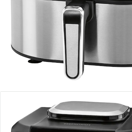
gelingt auf den Punkt
360° Heißluftzirkulation – außen kross,
innen zart
inkl. Grillplatte für Röstaromen &
Röststreifen
zaubert im Handumdrehen unzählig viele,
unvergleichlich leckere Köstlichkeiten
für Fleisch, Fisch, Gemüse, Kuchen,
Pommes, gegrillter Mais ...
Perfekte Grillergebnisse aus der Heißluftfritteuse?
Ganz einfach: Legen Sie die mitgelieferte Alu-
Druckguss-Platte für Fleisch und Fisch ein! Einfach
köstlich!
Details