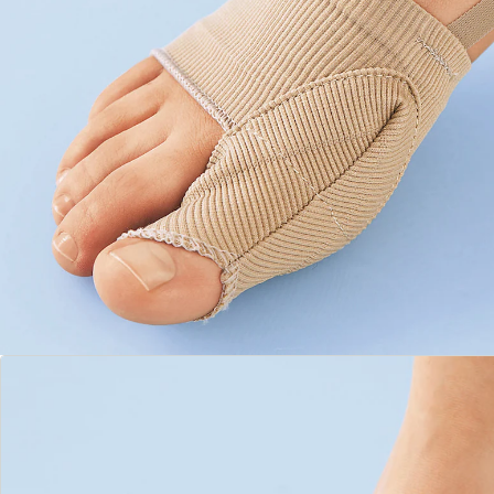
helfen! Diese Bandage bietet eine gezielte
Unterstützung, um den großen Zeh in der korrekten
Position zu halten, und das ganz unauffällig im Alltag.
Ausgestattet mit einem Fersenriemen für sicheren Halt
und einem weichen, elastischen Material, das ohne
Druckstellen auskommt. Dadurch sorgt sie für eine
angenehme Passform, die Sie den ganzen Tag tragen
können, ohne dass sie störend auffällt.
Neben der Korrekturfunktion ist sie darauf ausgelegt,
Entlastung zu bieten. Die Bandage nimmt den Druck
vom Hallux Valgus weg und hilft dabei, Beschwerden
zu lindern. Dieses Hilfsmittel ist unauffällig, aber
effektiv und unterstützt Sie bei der täglichen
Entlastung Ihrer Füße. Gönnen Sie Ihren Füßen die
Wohltat einer entlastenden und korrigierenden
Bandage!