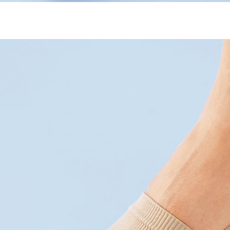
12,99 €
inkl. MwSt. und zzgl.
Versandkosten
In den Warenkorb
Sofort lieferbar - in 2-3 Werktagen bei Ihnen
6 PAYBACK °Punkte
sammeln
Für Entlastung bei Hallux Valgus
unauffälliges Tragen im Alltag
sichere Passform mit Fersenriemen
Entlastung ohne Druckstellen
Der Kampf gegen Hallux Valgus kann unangenehm
sein, aber unsere Korrektur-Bandage ist hier, um zu