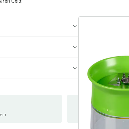
aren Geld!
ein
Newslet