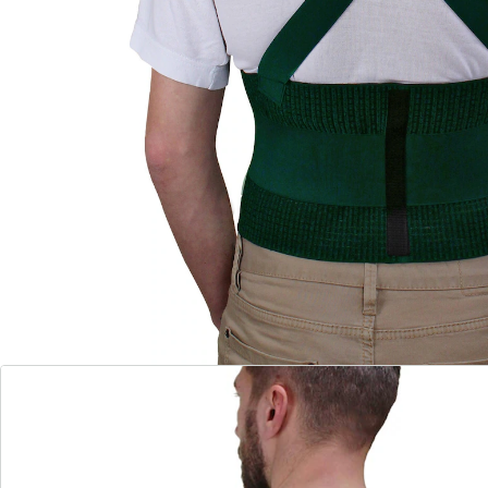
Extra Zugbänder zur Verstärkung der Stützkraft
Praktische Hosenträger für guten Sitz
Die optimale Unterstützung beim Rasen mähen,
Hecken schneiden oder Beete pflanzen
Stützt und schützt Rücken, Bauch und Schultern
Stützt optimal beim Bewegen schwerer Lasten
Entlastet beim Stehen
Mit zwei extra Zugbändern zur Verstärkung des
Stützeffektes
Über der Kleidung zu tragen
Hosenträgersystem hält den offenen Gürtel am
richtigen Platz
Hosenträger sind längenverstellbar
passend bei einem Hüftumfang von 75-145 cm
Mit Haftverschluss individuell in der Größe
einstellbar
Waschbar bei 30 Grad