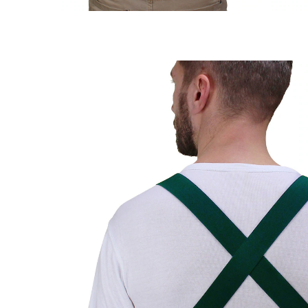
39,99 €
inkl. MwSt. und zzgl.
Versandkosten
In den Warenkorb
Lieferbar - in 4-5 Werktagen bei Ihnen
Versand durch Partner
19 PAYBACK °Punkte
sammeln
Ideal bei der Garten- und Hausarbeit
Unterstützung der Rückenmuskulatur bei schwerem
Heben
Kann bei nicht-Belastung offen getragen werden