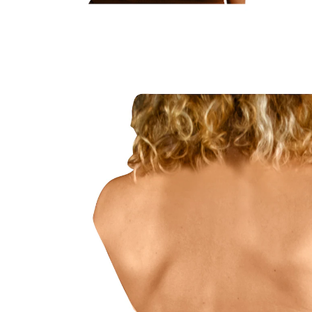
UVP 39,99 €
ab
23,49 €
inkl. MwSt. und zzgl.
Versandkosten
Größe
In den Warenkorb
Sofort lieferbar - in 2-3 Werktagen bei Ihnen
11 PAYBACK °Punkte
sammeln
Entlastet, gibt Halt und formt die Figur.