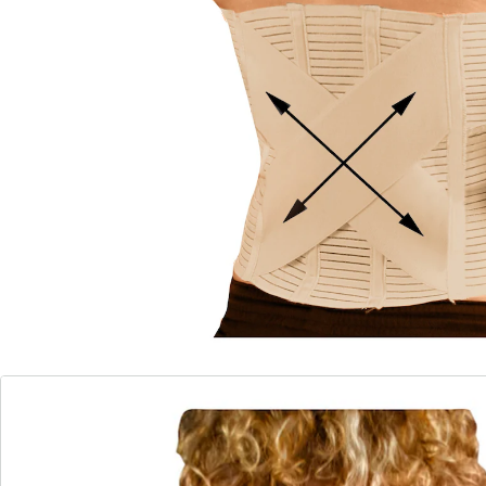
bei Bandscheiben- &
Bauchmuskelschwäche
4 Längsstützen und 1 Stützkreuz für
besseren Halt
wirkt figurformend
mit Klettverschluss
Beugt Fehlhaltungen vor
Unsichtbar unter der Kleidung zu tragen
Haftverschluss stufenlos verstellbar
Ob männlich oder weiblich, jung oder junggeblieben,
eine gute Haltung ist für jeden Menschen eine wichtige
Voraussetzung für ein gesundes, erfülltes Leben. Eine
aufrechte Körperhaltung beugt Fehlstellungen und
damit Schmerzen vor oder vermindert diese, falls eine
Beeinträchtigung besteht. Der Orthopädische Bauch-
und Rückenstützgürtel ist die ideale Unterstützung für
eine aufrechte Körperhaltung. Ein angenehmer