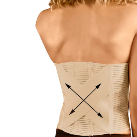
Nebeneffekt ist ihre wärmende Wirkung, wodurch sich
die Muskeln nicht so schnell verspannen.
Vier Längsstützen und ein stabiles Stützkreuz im
Rücken unterstützen beim Orthopädischen Bauch-
und Rückenstützgürtel eine aufrechte Haltung. Er ist
aus einem hautfreundlichen Gewebe gefertigt und mit
dem stufenlosen Klettverschluss ist eine individuelle
Anpassung möglich. Für eine perfekte Passform ist die
Rückenbandage in drei Größen verfügbar. Dabei ist
Größe 1 auf einen Taillenumfang von 100 Zentimetern,
Größe 2 auf 125 Zentimeter und Größe 3 auf 145
Zentimeter ausgerichtet. Der Gürtel stabilisiert und
stützt die Wirbelsäule. Er korrigiert die Körperhaltung
und lässt die Taille schlanker und den Bauch flacher
erscheinen.
Darüber hinaus entlastet der Orthopädische Bauch-
und Rückenstützgürtel die Wirbelsäule bei
Rückenschmerzen, beispielsweise bei einem