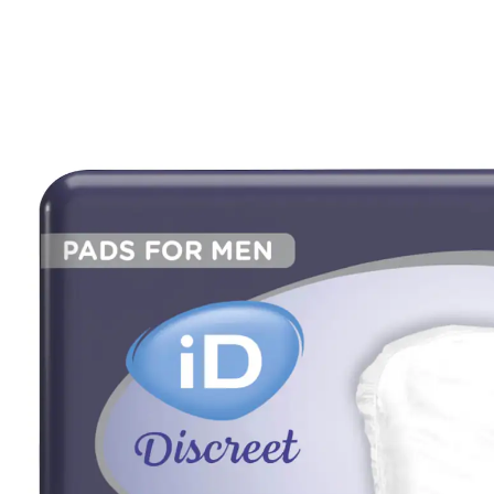
6,59 €
5,99 €
inkl. MwSt. und zzgl.
Versandkosten
In den Warenkorb
Sofort lieferbar - in 2-3 Werktagen bei Ihnen
🤫
Diskrete Lieferung
2 PAYBACK °Punkte
sammeln
Maximaler Komfort speziell für Herren.
Größe: 30,5 x 18,5 cm
Saugstärke: 430 ml