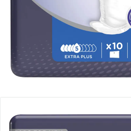
Für leichte bis mittlere Blasenschwäche
Mit Geruchskontrollsystem
Superabsorber
Hoher Tragekomfort
atmungsaktiv, extra dünn & leicht
Leider ist besonders bei Männern die Harninkontinenz
immer noch ein großes Tabu. Das sollte es aber nicht
sein. Besonders, da es inzwischen Hilfsmittel wie
absorbierende Einlagen gibt, die speziell auf die
Bedürfnisse von Männern zugeschnitten sind. Mit
ihnen werden Lebensqualität, Selbstvertrauen und
Mobilität erheblich gesteigert. Die Angst vor einem
sichtbaren Harnverlust entfällt und alle Aktivitäten
können wie gewohnt durchgeführt werden. Eine
Blasenschwäche muss keine Einschränkung im Alltag
bedeuten.