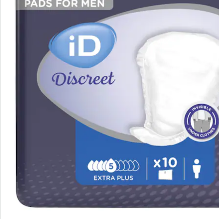
Die Herren Einlage Level 2 für eine leichte bis mittlere
Blasenschwäche wurde speziell für die männliche
Anatomie konzipiert. Sie hat eine Größe von 30,5 x 18,5
Zentimetern und verfügt über eine Saugleistung von
430 Millilitern. Elastische Abschlüsse, ein Klebestreifen
und die weiche textile Rückseite sorgen für einen
sicheren Halt in der Unterwäsche. Dadurch ist ein
hohes Maß an Diskretion und Tragekomfort sowie ein
angenehmes Hautklima sichergestellt. Die
verwendeten Materialien wurden auf eine gute
Hautverträglichkeit getestet. Das in den
absorbierenden Kern integrierte
Geruchskontrollsystem verhindert die Bildung von
Ammoniak, wodurch keine unangenehmen Gerüche
entstehen.
Bei der Herren Einlage Level 2, leicht/mittel wird der
Urin über die oberste Schicht schnell in den
mehrschichtigen Kern geleitet. Dieser ist mit einem