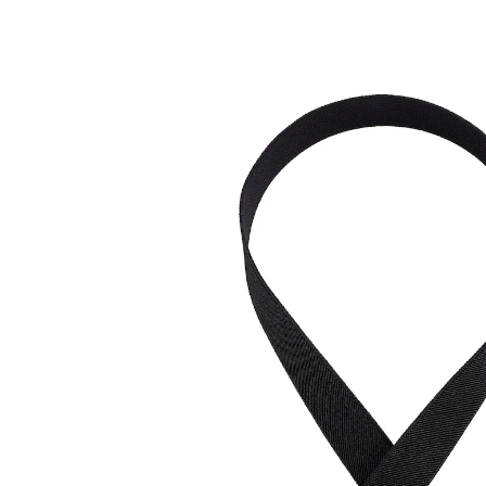
9,99 €
inkl. MwSt. und zzgl.
Versandkosten
Bei Verfügbarkeit erinnern
Derzeit nicht lieferbar
4 PAYBACK °Punkte
sammeln
Schultern Sie doch mal Ihre Jacke!
genialer Helfer für unterwegs
Band durch den Aufhänger ziehen und an den
Seiten mit den Klipps befestigen