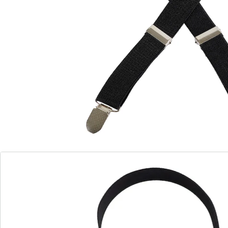
Sie kennen es: Beim Spazierengehen oder Bummeln
wird es mit der Jacke zu warm. Statt sie durch
Umbinden zu zerknittern oder sie über dem Arm
tragen zu müssen, gibt es jetzt diese kluge, wie
einfache Idee! Die Jacke wird wie ein leichter Rucksack
geschultert, stört und knittert nicht und Sie haben die
Hände frei!
Details
Hinweise & Hersteller
Bewertungen