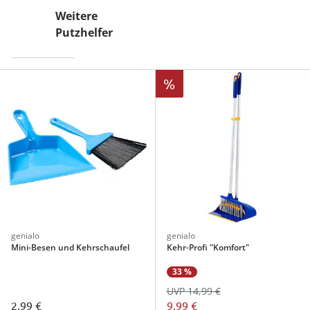
Weitere
Putzhelfer
%
genialo
genialo
Mini-Besen und Kehrschaufel
Kehr-Profi "Komfort"
33 %
UVP 14,99 €
2,99 €
9,99 €