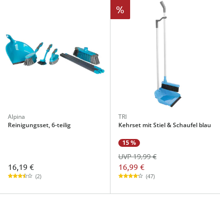
%
Alpina
TRI
Reinigungsset, 6-teilig
Kehrset mit Stiel & Schaufel blau
15 %
UVP 19,99 €
16,19 €
16,99 €
(2)
(47)