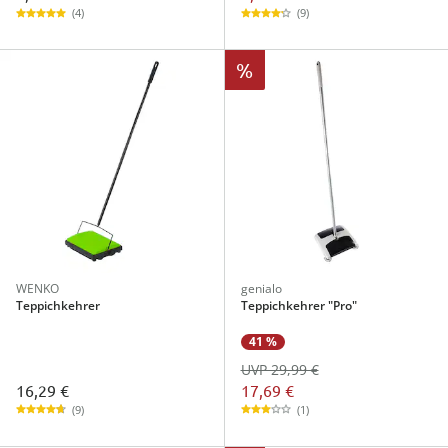
(4)
(9)
%
WENKO
genialo
Teppichkehrer
Teppichkehrer "Pro"
41 %
UVP 29,99 €
16,29 €
17,69 €
(9)
(1)