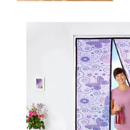
9,99 €
inkl. MwSt. und zzgl.
Versandkosten
Bei Verfügbarkeit erinnern
Derzeit nicht lieferbar
4 PAYBACK °Punkte
sammeln
Durchlass mit Durchblick!
Der halbtransparente Vorhang in Schwarz oder im
trendigen Frühlingsdesign schafft eine gepflegt
wirkende Abtrennung zwischen Wohnraum und
Terrasse oder Balkon. Seine eingearbeiteten Magnete
schließen den Vorhang schnell wieder. Insekten
bleiben draußen; Personen und Haustiere sowie