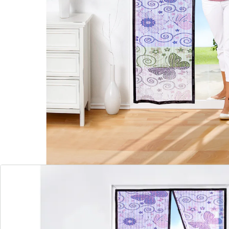
Frischluft können mühelos passieren. Mit wenigen
Handgriffen am Türrahmen zu befestigen. Mit
Befestigungsmaterial.
• seitliche Klettbänder
• Magnetverschluss
• eingearbeitete, starke Magnete schließen die
Lamellen sofort nach dem Durchgehen
Material: 100 % Polyester, Magnetstreifen
Maße: 100 x 210 cm
Details
Hinweise & Hersteller