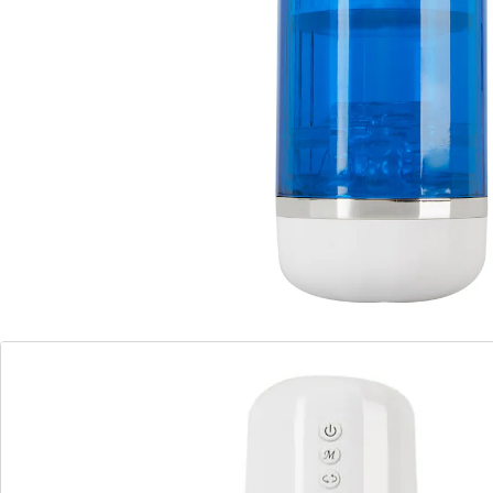
Vibrationen. 10 Vibrations- und 5 Rotationsmodi in
beide Richtungen sowie 1-cm-Stoßfunktion, bequem
per Knopfdruck steuerbar. Innenteil mit weichen
Massagenoppen, herausnehmbar für leichte
Reinigung. Aus Kunststoff, frei von Weichmachern.
Einführtiefe 13,5 cm. Innen dehnbar bis 5 cm. Inkl. USB-
Ladekabel.
Details
Hinweise & Hersteller
Bewertungen