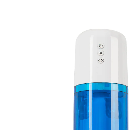
UVP 99,95 €
75,99 €
inkl. MwSt. und zzgl.
Versandkosten
In den Warenkorb
Sofort lieferbar - in 2-3 Werktagen bei Ihnen
🤫
Diskrete Lieferung
37 PAYBACK °Punkte
sammeln
kombiniert Rotation und Stoßfunktion mit
Vibration
Fürs intensive Solovergnügen. Massiert den
Penisschaft und verwöhnt zugleich die Penisspitze mit