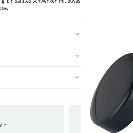
ng. Ein sanftes Schwenken mit etwas
ose.
ein
Newslet