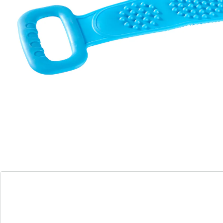
dazu auch noch völlig entspannt massieren. Auf der
einen Seite befinden sich kleine Bürsten, auf der
anderen Noppen für eine angenehme Massage in der
Dusche! Das Band ist an der breitesten Stelle 8,5cm
breit.
Details
Hinweise & Hersteller
Bewertungen