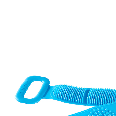
12,99 €
inkl. MwSt. und zzgl.
Versandkosten
In den Warenkorb
Sofort lieferbar - in 2-3 Werktagen bei Ihnen
6 PAYBACK °Punkte
sammeln
Eine wohltuende Massage in der Dusche!
ideal für Rücken und Oberschenkel
Mit diesem elastischen Massage-Duschband säubern
Sie nicht nur mühelos Ihren Körper, Sie können sich