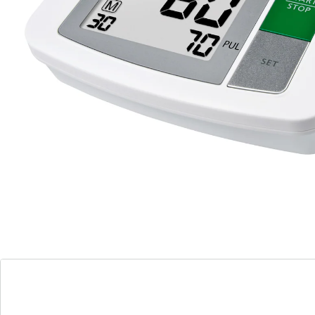
Arrhythmie-Erkennung
Messwerte werden nach WHO-Farbskala
bewertet
2x 90 Speicherplätze
große, gut lesbare Ziffern
Anzeige von Datum und Uhrzeit
Für eine präzise Blutdruckmessung am Oberarm ist
das Oberarm-Blutdruckmessgerät "BU 512" ideal. Mit
besonders großen Ziffern sind Systole, Diastole, Puls,
Datum und Uhrzeit gut lesbar. Die Manschette passt
sich einem Oberarmumfang von 22 bis 42 cm an. Das
Gerät bietet 2x90 Speicherplätze und zeigt
Durchschnittswerte aller gespeicherten Daten an. Die
Messwerte werden gemäß WHO-Farbskala bewertet
und eine Arrhythmie-Erkennung sorgt für zusätzliche
Sicherheit. Das Gerät wird im praktischen
Aufbewahrungsbeutel geliefert.
Batteriehinweis: