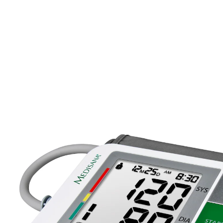
44,99 €
inkl. MwSt. und zzgl.
Versandkosten
In den Warenkorb
Sofort lieferbar - in 2-3 Werktagen bei Ihnen
22 PAYBACK °Punkte
sammeln
Ihre Gesundheit im Blick - präzise und einfach zu
bedienen!
für Oberarmumfang von 22 - 36 cm