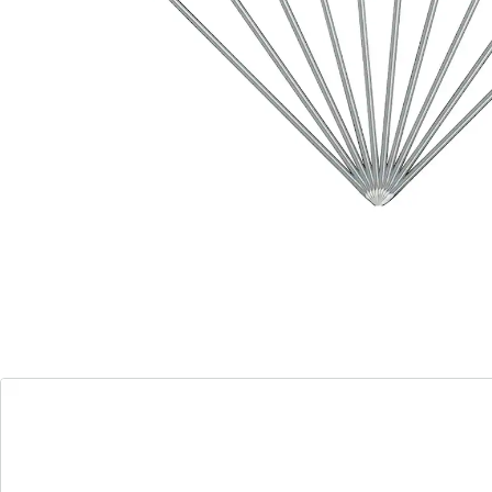
bleiben. Spülmaschinengeeignet.
Details
Hinweise & Hersteller
Bewertungen
Bestellschein