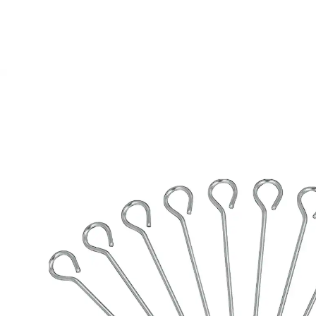
2,99 €
inkl. MwSt. und zzgl.
Versandkosten
In den Warenkorb
Sofort lieferbar - in 2-3 Werktagen bei Ihnen
1 PAYBACK °Punkte
sammeln
Halten zusammen, was zusammengehört!
Diese Rouladen-Nadeln sorgen dafür, dass Ihre
Rouladen optimal gerollt und fest verschlossen