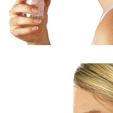
14,99 €
inkl. MwSt. und zzgl.
Versandkosten
In den Warenkorb
Sofort lieferbar - in 2-3 Werktagen bei Ihnen
7 PAYBACK °Punkte
sammeln