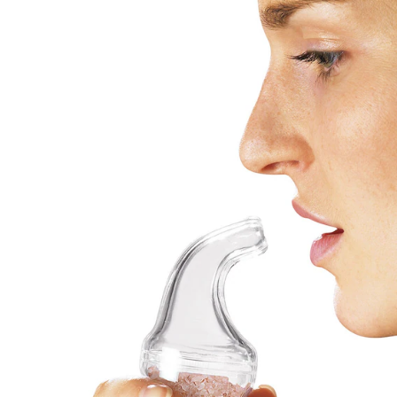
Im Winter haben Erkältung und
Atemwegsbeschwerden Hochkonjunktur. Der mit
Meersalz (60 g) befüllte Inhalator kann helfen – fast wie
eine Kur am Meer! Auch für Asthmatiker und Allergiker.
Kein Stromanschluss nötig.
mit wertvollem Meersalz
Details
Hinweise & Hersteller