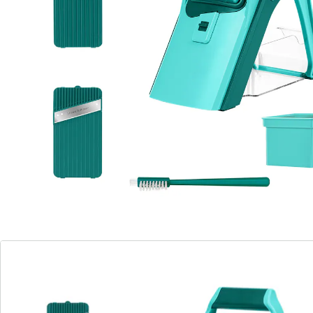
sichere Handhabung, keine
Verletzungsgefahr
4 wechselbare Klingen-Einsätze
extra-scharfe Edelstahlklingen
schneiden in verschiedenen Stärken
kompakte, platzsparende Aufbewahrung
Mit diesem Universalhobel schneiden Sie sicher und
präzise – ganz ohne Risiko für Ihre Finger. Dank der
extra-scharfen Edelstahlklingen und vier
verschiedenen Einsätzen, erhalten Sie perfekte
Scheiben, Streifen und Julienne in unterschiedlichen
Stärken. Der Hobel ist leicht zu bedienen und
ermöglicht saubere Schnitte bis zum letzten Rest.
Durch das kompakte Design lässt sich das Gerät
platzsparend verstauen, und die Klingen sind sicher in
der Aufbewahrungsbox verstaut.