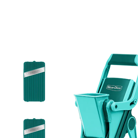
UVP 79,95 €
31,99 €
inkl. MwSt. und zzgl.
Versandkosten
In den Warenkorb
Sofort lieferbar - in 2-3 Werktagen bei Ihnen
15 PAYBACK °Punkte
sammeln
Sicher, präzise und vielseitig – für perfekte
Schnittergebnisse!