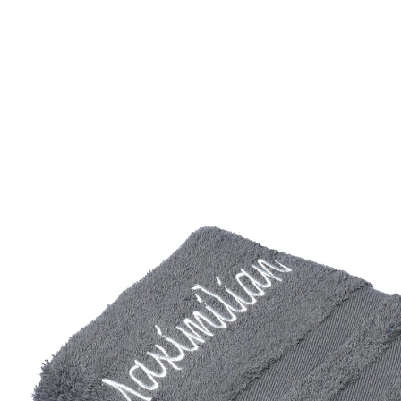
12,99 €
inkl. MwSt. und zzgl.
Versandkosten
Variante
anthrazit
+ 4
Personalisierung hinzufügen
keine Personalisierung
Lieferbar - in 4-5 Werktagen bei Ihnen