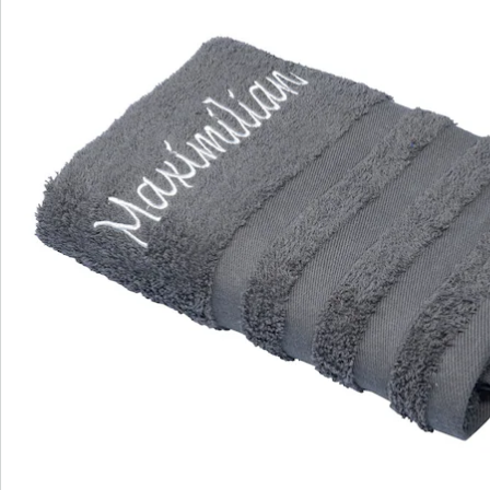
Handtuch mit eigenem Namen bestickt
sehr saugfähig
schnell trocknend
in verschiedenen Farbvarianten erhältlich
Material: 100 % Baumwolle
Mit unserem individualisierbaren Handtuch wird die
tägliche Körperpflege zum persönlichen Vergnügen.
Jedes Familienmitglied kann sein Lieblingshandtuch in
seiner Wunschfarbe mit eingesticktem Namen wählen.
Dank des extra saugstarken Materials wird das
Abtrocknen zum Kinderspiel und sorgt für kuschelige
Wohlfühlmomente nach dem Duschen, Baden oder
Schwimmen. Gönnen Sie sich und Ihrer Familie das
Vergnügen der eigenen Wohlfühltücher und
verabschieden Sie sich von Verwechslungen im
Badezimmer!