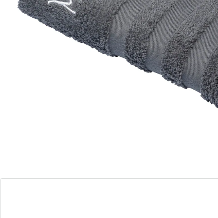
6 PAYBACK °Punkte
sammeln
Alternativprodukt
Zu diesem Artikel haben wir eine Alternative gefunden,
die Sie interessieren könnte:
Handtuch personalisiert mit Namen, 50x100
cm, 100% Baumwolle dunkelgrau
(5)
Einzelpreis:
12,99 €
Das eigene Handtuch - Verwechslung
ausgeschlossen