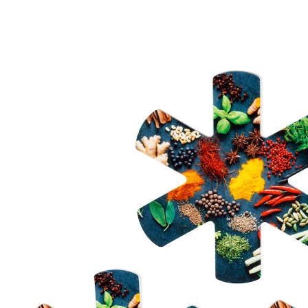
UVP 12,50 €
7,99 €
inkl. MwSt. und zzgl.
Versandkosten
In den Warenkorb
Sofort lieferbar - in 2-3 Werktagen bei Ihnen
3 PAYBACK °Punkte
sammeln
Hier wird würzig geschnitten!
Pfannen schonend stapeln
Bringen Sie Würze in Ihre Küche: Mit diesem
praktischen wie dekorativen Pfannen-Schoner
schützen Sie die empfindliche Fläche vor Kratzern und
sorgen gleichzeitig für ein optisches Highlight. So