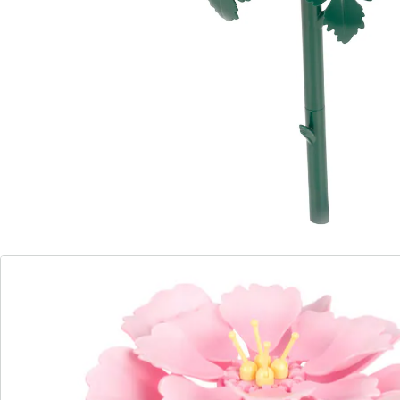
ganz ohne Kleber und Schere eine wunderschöne 3D-
Pfingstrose heran. Mit jedem Teil entfaltet sich nicht
nur die Blüte, sondern auch die Vorfreude, bis am
Ende eine Dekoration entsteht, die ewig blüht.
Details
Hinweise & Hersteller
Bewertungen