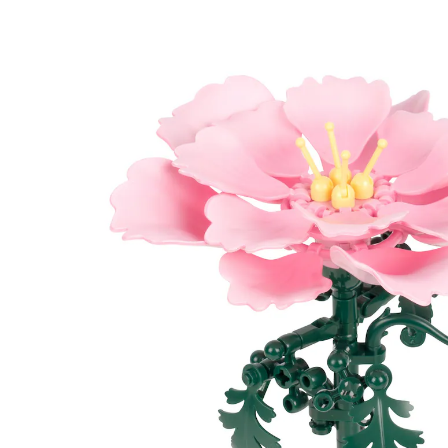
1,00 €
inkl. MwSt. und zzgl.
Versandkosten
In den Warenkorb
Sofort lieferbar - in 2-3 Werktagen bei Ihnen
1 PAYBACK °Punkte
sammeln
Steckbarer Blütenzauber!
bezaubernde 3D-Optik
die perfekte Geschenkidee
DIY mit 74 Teilen zum Zusammenstecken
zum Selberbauen
Aus 74 filigranen Teilen wächst Stück für Stück und