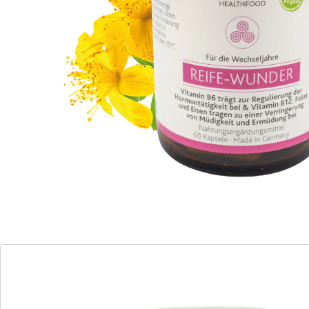
Yamswurzel, Rotklee und Salbei
B6 zur Regulierung der Hormontätigkeit
B12, Folat und Eisen zur Verringerung von
Müdigkeit und Ermüdung
Eine Balance zwischen Hormonen und dem Inneren ist
wichtig für das tägliche Wohlergehen. Durch eine
gesunde und ausgewogene Ernährung, aber auch
durch die Reduktion von Stress können wir dafür
sorgen, dass die Hormone in Balance bleiben.
Das Reife-Wunder wurde speziell für die Wechseljahre
konzipiert und enthält sorgfältig ausgewählte Pflanzen
Extrakte, unter anderem aus Yamswurzel, Rotklee und
Salbei. Dabei bauen wir auf das jahrhundertealte
Wissen aus der natürlichen Frauenheilkunde.
Ausgewähle B-Vitamine (B6, Folat-B9 und B12)
unterstützen den Körper bei der Bildung roter
Blutkörperchen und Hormonen, bei der Regulierung
der Hormontätigkeit, bei der psychischen Funktion,