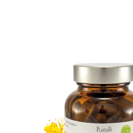
UVP 17,50 €
14,99 €
1 kg = 274,04 €
inkl. MwSt. und zzgl.
Versandkosten
In den Warenkorb
Sofort lieferbar - in 2-3 Werktagen bei Ihnen
7 PAYBACK °Punkte
sammeln
Die Wechseljahre – eine Zeit von (hormonellen)
Veränderungen
Nahrungsergänzungsmittel aus