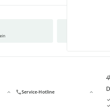
ein
Newslet
4
D
Service-Hotline