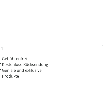
 Gründe für
ie moderne Hausfrau
Dauerhaft günstige Preise
Kauf auf Rechnung
Gebührenfrei
Kostenlose Rücksendung
Geniale und exklusive
Produkte