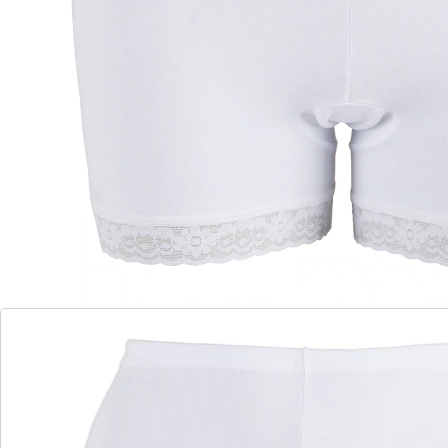
Mit leichtem Inkontinenzschutz. Komfort und
Sicherheit für darunter.
Sicher und geschmackvoll!
nichts reibt, nichts zeichnet sich ab
Beinabschluss mit hochelastischer Spitze
Ideal unter Röcken und Kleidern
Bequem dank hoher Taille mit weichem Gummizug.
Verlängerte Beine mit hochelastischer Spitze.
Details
Hinweise & Hersteller
Bewertungen