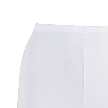
UVP 12,99 €
ab
5,59 €
inkl. MwSt. und zzgl.
Versandkosten
Größe
In den Warenkorb
Sofort lieferbar - in 2-3 Werktagen bei Ihnen
🤫
Diskrete Lieferung
2 PAYBACK °Punkte
sammeln