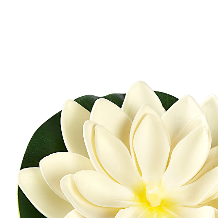
UVP 12,99 €
8,89 €
inkl. MwSt. und zzgl.
Versandkosten
Variante
weiß
6,89 €
nur
ab
2
Stück
1
In den Warenkorb