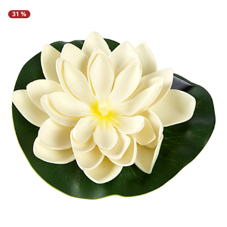
Regenschirme
Bett-Aufstehhilfen
Gartenmöbel Sets &
Heimwerken
Büro
Grabschmuck
Damenunterwäsche
Gesundheitsartikel
Geschenke für Kinder
Tortenplatten
Schubladenorganizer
Schrankorganizer
LED-Leuchten
31 %
Lounges
Küchengeräte
Taschen
Ess- & Trinkhilfen
Insektenschutz
Dekoration
Grills & Grillzubehör
Schrankorganizer
Schubladenorganizer
Wetterstationen
Herrenaccessoires
Infektionsschutz
Geschenke für Männer
Gartenbeleuchtung
Küchentextilien
Schmuck & Uhren
Hörhilfen
Schuhstapler
Nähzubehör
Uhren & Wecker
Pflanzenshop
Herrenbekleidung
Inkontinenzartikel
Geschenke nach
‎ Mehr entdecken
Küchenhelfer
Praktische Alltagshelfer
Themen
Haushaltshelfer
Heimtextilien
Pflanzzubehör
Herrenschuhe
Körperpflege
Sehhilfen
‎ Mehr entdecken
Geschenkgutscheine
‎ Mehr entdecken
‎ Mehr entdecken
‎ Mehr entdecken
‎ Mehr entdecken
‎ Mehr entdecken
‎ Mehr entdecken
‎ Mehr entdecken