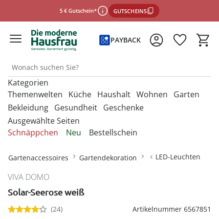
5 € Gutschein*
GUTSCHEIN5
PAYBACK
Kategorien
*Einlösebedingungen
Themenwelten
Küche
Haushalt
Wohnen
Garten
Bekleidung
Gesundheit
Geschenke
Ausgewählte Seiten
schließen
Entdecken Sie unsere Kategorien
Entdecken Sie unsere Kategorien
Entdecken Sie unsere Kategorien
Entdecken Sie unsere Kategorien
Entdecken Sie unsere Kategorien
Schnäppchen
Neu
Bestellschein
U
U
U
U
Entdecken Sie unsere Kategorien
Entdecken Sie unsere Kategorien
Entdecken Sie unsere Kategorien
M
M
M
M
Backbleche & Grillkörbe
Mülleimer
Aufbewahrungsboxen
Gartenfiguren
Sportbekleidung &
Backutensilien
Aufbewahren &
Aufbewahren &
Gartendekoration
U
U
U
LED-Leuchten
Gartenaccessoires
Gartendekoration
Fitnessgeräte
Ordnungshelfer
Ordnungshelfer
M
M
M
Geldbörsen
Anzieh- & Greifhilfen
Damenaccessoires
Alltagshelfer
Basteln & Handarbeit
Backformen
Aufbewahrungsboxen
Garderoben & Haken
Gartenstecker
Besteck
Gartenmöbel &
VIVA DOMO
Die perfekte Grillsaison
Autozubehör
Badzubehör
Zubehör
Gürtel
Bade- & Toilettenhilfen
Damenbekleidung
Erotikartikel
Freizeitartikel
Backmatten & Dauerbackfolien
Kleiderbügel
Kleiderbügel
Lichterketten
Solar-Seerose weiß
Geschirr
Onlineshop auswählen
Mützen & Hüte
Beistelltische mit Rollen
Gartenparty
Bügelzubehör
Beleuchtung & Lampen
Geniale Gartenhelfer
Damenschuhe
Fitnessgeräte
Geschenke für Frauen
Backzubehör
Ordnungshelfer
Ordnungshelfer
Solarleuchten
(24)
Artikelnummer 6567851
Kochgeschirr