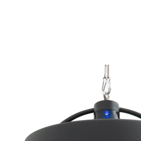
UVP 239,99 €
210,99 €
inkl. MwSt. und zzgl.
Versandkosten
In den Warenkorb
Lieferbar - in 5-6 Werktagen bei Ihnen
105 PAYBACK °Punkte
sammeln
3 Heizstufen
Deckenmontage
Fernbedienung
Schutzklasse: IP54