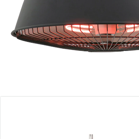
Keine steifen Finger und keine Unterkühlung mehr.
CHAMA sorgt für eine angenehme Temperatur – ob auf
der Terrasse, auf dem Balkon oder dem
Gartensitzplatz. Verlängern Sie die schönen Stunden
im Garten mit CHAMA. Durch den «IP 54»-Schutz kann
das Gerät auch in feuchter Umgebung in Betrieb
genommen werden. CHAMA dient sowohl als eleganter
Licht- wie auch Wärmespender.
Batteriehinweis:
Batterien sind nicht im Lieferumfang enthalten. Diese
bitte extra bestellen. (button cell - CR1220 x 1)
Details
Hinweise & Hersteller