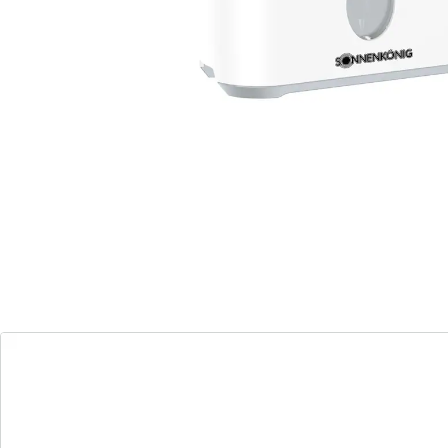
BEURER
Luftbefeuchter LB 200
Einzelpreis:
UVP 139,99 €
108,99 €
Angenehmes Raumklima mit Stil!
modernes Design
flammeneffekt für Ambiente
einfache Bedienung
leise im Betrieb
automatische Abschaltung
Der Hermonia Luftbefeuchter schafft in Ihren Räumen
ein gesundes und angenehmes Klima, das durch
seinen eleganten Flammeneffekt besonders zur