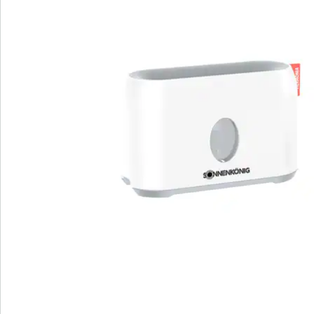
Geltung kommt. Mit einer Befeuchtungsleistung von
15-20 ml/h sorgt er für eine kontinuierliche
Verbesserung der Luftqualität. Die einfache Bedienung
und die automatische Abschaltung bei leerem Tank
bieten Ihnen Sicherheit und Komfort. Zudem arbeitet
der Hermonia Luftbefeuchter besonders leise, sodass
Sie ungestört entspannen können.
Details
Hinweise & Hersteller
Bewertungen