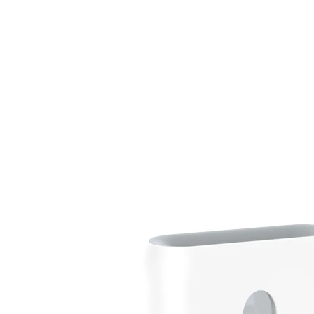
89,99 €
inkl. MwSt. und zzgl.
Versandkosten
In den Warenkorb
Nur noch wenige Artikel verfügbar
Sofort lieferbar - in 1-2 Werktagen bei Ihnen
44 PAYBACK °Punkte
sammeln
Alternativprodukt
Zu diesem Artikel haben wir eine Alternative gefunden,
die Sie interessieren könnte: