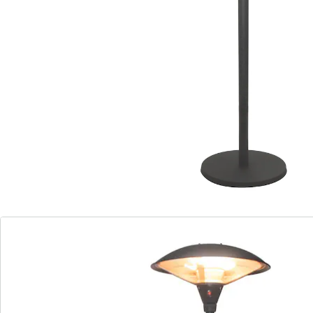
Fernbedienung
Keine steifen Finger und keine Unterkühlung mehr. Der
Sonnenkönig WÄRMEPILZ Elektro sorgt für eine
angenehme Temperatur – ob auf der Terrasse, auf
dem Balkon oder dem Gartensitzplatz. Dank seinem
eleganten Design ist er auch ein Blickfang. Verlängern
Sie die schönen Stunden im Garten mit dem
WÄRMEPILZ Elektro.
Durch den IP 44-Schutz kann das Gerät auch in
feuchter Umgebung in Betrieb genommen werden.
Eine Kabellänge von drei Metern sorgt für
höchstmögliche Flexibilität. Der WÄRMEPILZ Elektro
dient sowohl als eleganter Licht- wie auch
Wärmespender.
Batteriehinweis:
Batterien sind nicht im Lieferumfang enthalten. Diese
bitte extra bestellen. (AAA Micro x 2)