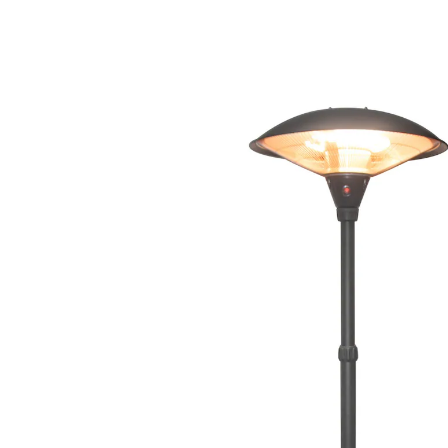
UVP 399,99 €
377,99 €
inkl. MwSt. und zzgl.
Versandkosten
In den Warenkorb
Lieferbar - in 5-6 Werktagen bei Ihnen
188 PAYBACK °Punkte
sammeln
elegantes Design
3 Heizstufen
IP 44-Schutz