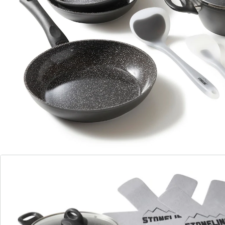
Mehrwert gibt.Für jeden Anlass das passende
Kochgeschirr zur Hand – damit erleichtern Sie sich das
Leben in der Küche und sorgen für ein unbegrenztes
Kochvergnügen. Dank der extrem harten, langlebigen
STONELINE CERAMIC Beschichtung mit Lotus Abperl-
Effekt werden Sie zukünftig noch mehr Freude beim
Zubereiten Ihrer Speisen haben! Hierbei spielt es keine
Rolle, ob Sie auf Glaskeramik, Induktion, Elektro oder
Gas kochen. Dieses 14-teilige Set besteht aus: 1
Kochtopf, ø ca. 18 cm, Höhe: ca. 7,5 cm, ca. 1,8 l1
Kochtopf, ø ca. 20 cm, Höhe: ca. 8,5 cm, ca. 2,6 l1
Kochtopf, ø ca. 24 cm, Höhe: ca. 11 cm, ca. 4,2 l1
Bratpfanne, ø ca. 18 cm, Höhe: ca. 4,0 cm, ca. 0,8 l1
Bratpfanne, ø ca. 20 cm, Höhe: ca. 4,3 cm, ca. 1,0 l1
Bratpfanne, ø ca. 24 cm, Höhe: ca. 4,7 cm, ca. 1,7 l1
Glasdeckel, ø ca. 24 cm1 Glasdeckel, ø ca. 20 cm1
Glasdeckel, ø ca. 18 cm2 Vliespfannenschützer, ø ca. 38
cm1 Schaber, ca. 28 x 5,7 x 2 cm1 Kochlöffel, ca. 28,5 x