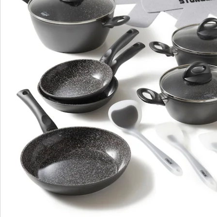
6 x 2 cm1 Suppenkelle, ca. 27,5 x 8,5 x 2 cm Die
wichtigsten Vorteile des STONELINE CERAMIC
Kochgeschirrs auf einen Blick: Kratzfeste STONELINE-
Keramikbeschichtung Optimales Bratergebnis und
kross gebratenes Fleisch Bester Geschmack
Vitaminschonend kochen und braten mit wenig Fett
und Öl Kein Anbrennen und kein Ankleben Super leicht
zu reinigen Für alle Herdarten geeignet, auch Induktion
Extra starker, verzugsfreier Boden Beschichtung
hitzebeständig bis 450 °C Zum Flambieren geeignet
Bodenstärke Pfannen: 4 mm Bodenstärke Töpfe: 3 mm
Backofengeeignet bis 180 °C Material: Aluminium
Reinigungs- und Pflegetipps: Vor dem ersten Gebrauch
empfehlen wir, Ihr Koch- oder Backgeschirr mit etwas
Wasser und einem milden Spülmittel gründlich
auszuwaschen.Verteilen Sie anschließend mit einem
Papierküchentuch einige Tropfen Speiseöl auf der
Beschichtung.Dank dem Easy-Clean-Effekt wird die
Reinigung per Hand empfohlen. Einfach mit heißem