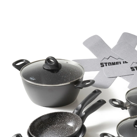
169,95 €
inkl. MwSt. und zzgl.
Versandkosten
In den Warenkorb
Sofort lieferbar - in 3-4 Werktagen bei Ihnen
Versand durch Partner
84 PAYBACK °Punkte
sammeln
Die geniale STONELINE Beschichtung nun auch in
Keramik-Ausführung!Gesundes, vitaminschonendes
Kochen mit wenig Fett Der Topseller unter den
Kochgeschirr-Sets, der Ihrer Küche einen wahren