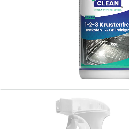
Fett, Öl und Eingebranntes haben keine Chance: Mit
diesem Reiniger wird selbst die hartnäckigste Kruste
im Backofen, auf dem Herd oder Grillrost zum
Kinderspiel. Einfach aufsprühen, kurz warten – und der
Glanz ist zurück.
Details
Hinweise & Hersteller
Bewertungen