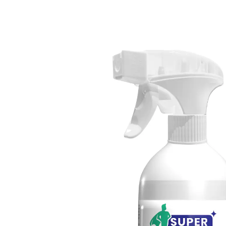
UVP 19,99 €
13,49 €
1 l = 26,98 €
inkl. MwSt. und zzgl.
Versandkosten
In den Warenkorb
Sofort lieferbar - in 2-3 Werktagen bei Ihnen
6 PAYBACK °Punkte
sammeln
Brat- und Grillspaß ohne Reue!
auch ideal für Dunstabzugshauben oder
Kunststoffoberflächen
wirkt sofort und gründlich