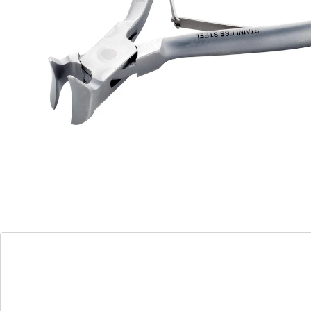
Abgerundete Ecken mindern die Verletzungsgefahr.
Knipser und Zange in einem
ideal für Feinarbeiten
schafft auch dicke Nägel
Material: Chirurgenstahl, rostfrei und sterilisierbar
Maße: 13 x 5,5 x 2 cm
5 Jahre Garantie.
Details
Hinweise & Hersteller