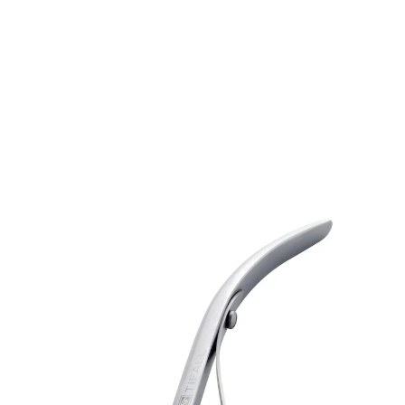
UVP 29,95 €
19,99 €
inkl. MwSt. und zzgl.
Versandkosten
In den Warenkorb
Sofort lieferbar - in 2-3 Werktagen bei Ihnen
9 PAYBACK °Punkte
sammeln
Kompakt und doch kraftvoll
Die Kombination aus Knipser und Zange mit gewölbter
Schneide erlaubt besonders feine Nagelarbeiten und
schneidet auch dicke, verhärtete Nägel mühelos.