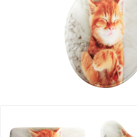
mit niedlichem Katzenmotiv
Genauso wohl und tiefenentspannt wie die Miezekatze
werden Sie sich ab sofort in Ihrem Bad fühlen: Das
supersoft gepolsterte Bad-Set, bestehend aus WC-
Deckelbezug, WC-Vorleger und Badematte, ist
kuschelweich! Der niedliche „Simba“ entlockt auch
Morgenmuffeln täglich ein Schmunzeln.
Mit rutschhemmender Unterseite.
Details
Hinweise & Hersteller
Bewertungen