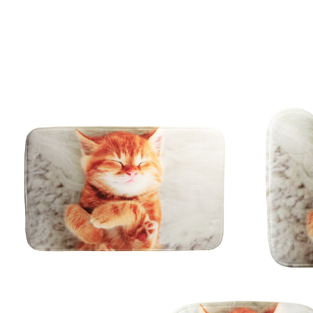
UVP 29,99 €
26,99 €
inkl. MwSt. und zzgl.
Versandkosten
In den Warenkorb
Sofort lieferbar - in 2-3 Werktagen bei Ihnen
13 PAYBACK °Punkte
sammeln
Kuschelig weiche Eleganz im Bad – zum Schnurren
schön!
rutschhemmende Unterseite