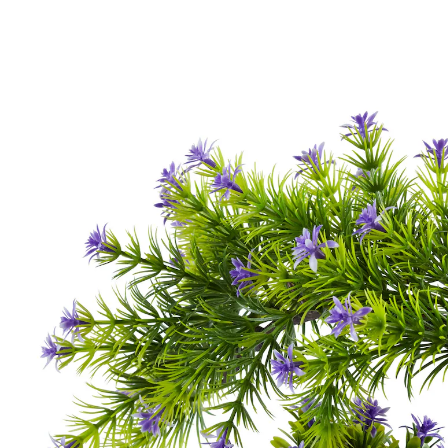
UVP 14,99 €
3,79 €
inkl. MwSt. und zzgl.
Versandkosten
In den Warenkorb
Sofort lieferbar - in 2-3 Werktagen bei Ihnen
1 PAYBACK °Punkte
sammeln
Ein Stück Japan für Zuhause!
Herrlich fliederfarbener Bonsai, der in seinem weißem
Topf nur für Sie blüht!
Material: Kunststoff