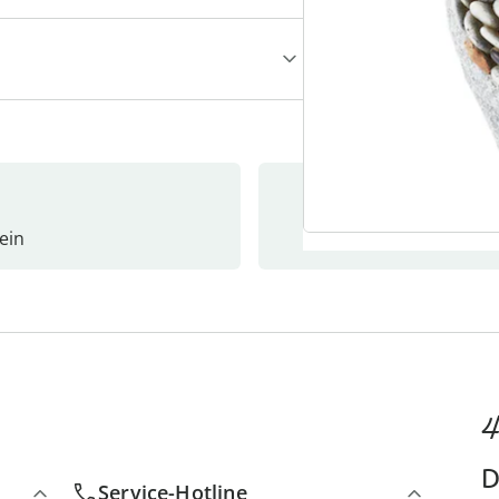
ein
Newslet
4
D
Service-Hotline