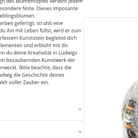
sign des Blumentopfes verleiht jedem
besondere Note. Dieses imposante
ieblingsblumen.
beit gefertigt, strahlt eine
du ihn mit Leben füllst, wird er zum
rfestem Kunststein begleitet dich
 Elementen und erblüht mit dir.
n du deine Kreativität in Ludwigs
inem bezaubernden Kunstwerk der
weckt. Bitte beachte, dass die
udwig die Geschichte deines
elt voller Zauber ein.