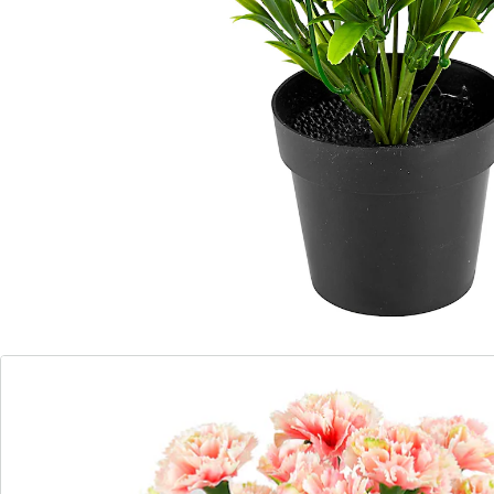
Nelken für wirklich jede Gelegenheit!
Diese farbenfrohen Nelken in ihren praktischen und
schlichten Töpfen können Sie überall als fröhlich bunte
Deko einsetzen. Die eigentlich kurzlebige Beet- und
Balkonpflanze überlebt als Kunstpflanze sogar den
Winter und macht ihrem Namen als Zierblume alle
Ehre.
Details
Hinweise & Hersteller