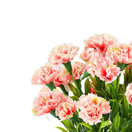
9,99 €
inkl. MwSt. und zzgl.
Versandkosten
Variante
rosa
9,19 €
nur
ab
4
Stück
1
Bei Verfügbarkeit erinnern
Derzeit nicht lieferbar
4 PAYBACK °Punkte
sammeln