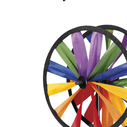
6,99 €
inkl. MwSt. und zzgl.
Versandkosten
In den Warenkorb
Sofort lieferbar - in 2-3 Werktagen bei Ihnen
3 PAYBACK °Punkte
sammeln
“
Funktioniert gut und sieht gut aus.
”
Marina
Hier bewegt sich was!
Das Mini-Windrad wird schon bei der kleinsten Brise
zum „bewegenden“, farbenfrohen Blickfang! Übrigens:
Das Mini-Windrad macht auch als Mitbringsel viel
Freude!