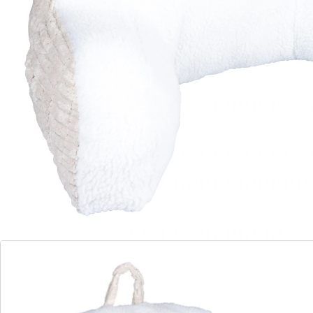
mit praktischer Seitentasche
Für die verdiente Wohlfühl-Auszeit zu Hause bringt
dieses weiche Rückenkissen einfach alles mit. Es bietet
Ihnen mit seiner hohen Rückenlehne und seinem
formstabilen Polster kuscheligen Komfort für
gemütliche Stunden. Dank praktischer Seitentasche
haben Sie Lesebrille, Fernbedienung & Co. stets
griffbereit.
Details
Hinweise & Hersteller
Bewertungen