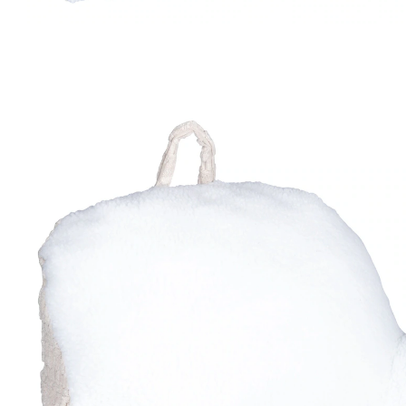
UVP 49,99 €
44,99 €
inkl. MwSt. und zzgl.
Versandkosten
In den Warenkorb
Lieferbar - in 2 Wochen bei Ihnen
22 PAYBACK °Punkte
sammeln
Einfach mal zurücklehnen und entspannen!
für komfortables Sitzen auf dem Sofa
oder Bett