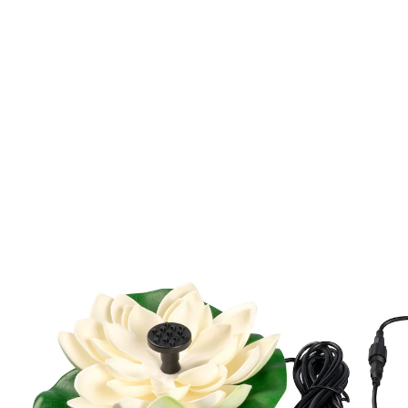
UVP 19,99 €
7,89 €
inkl. MwSt. und zzgl.
Versandkosten
In den Warenkorb
Sofort lieferbar - in 2-3 Werktagen bei Ihnen
3 PAYBACK °Punkte
sammeln
Sonnenenergie, die zu Wasserpoesie wird!
mit Solarpanel, Verbindungskabel & 8
unterschiedlichen Aufsätzen
Bringen Sie mit dieser bezaubernden Seerose Leben in
Ihren Gartenteich. Die 8 verschiedenen Aufsätze lassen