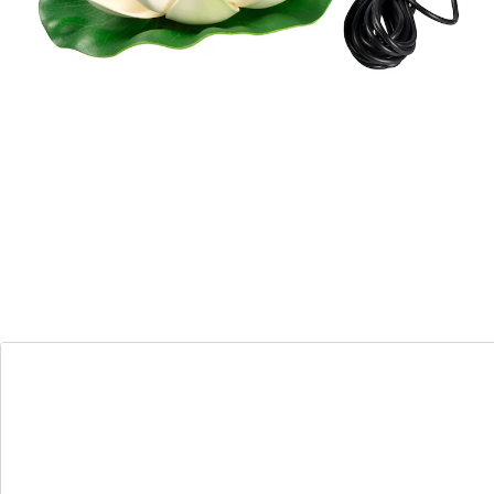
unterschiedliche Wasserspiele entstehen: Ob zartes
Plätschern oder kräftige Fontäne – Sie bestimmen das
Wassererlebnis.
Details
Hinweise & Hersteller
Bewertungen
Bestellschein