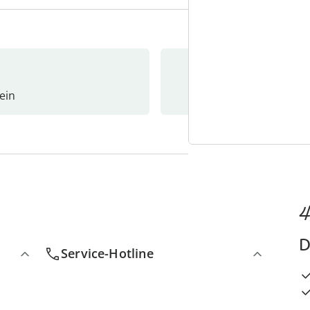
ein
Newslet
4
D
Service-Hotline