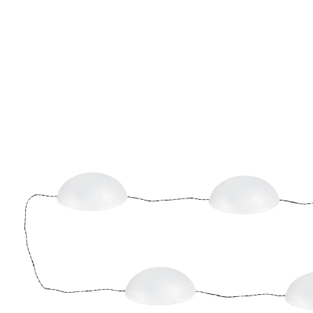
UVP 19,99 €
13,99 €
inkl. MwSt. und zzgl.
Versandkosten
10,49 €
nur
ab
2
Stück
1
In den Warenkorb
Sofort lieferbar - in 2-3 Werktagen bei Ihnen
6 PAYBACK °Punkte
sammeln