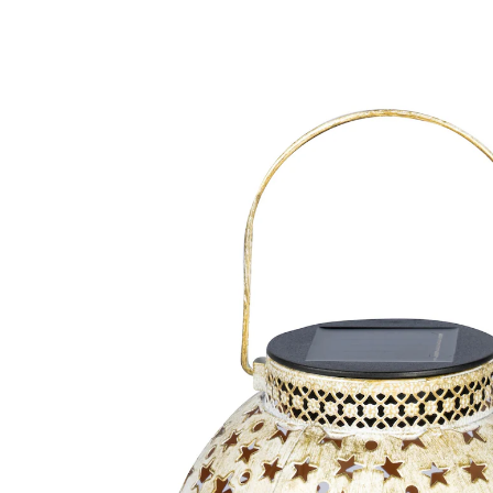
16,99 €
inkl. MwSt. und zzgl.
Versandkosten
14,99 €
nur
ab
2
Stück
1
In den Warenkorb
Sofort lieferbar - in 2-3 Werktagen bei Ihnen
8 PAYBACK °Punkte
sammeln