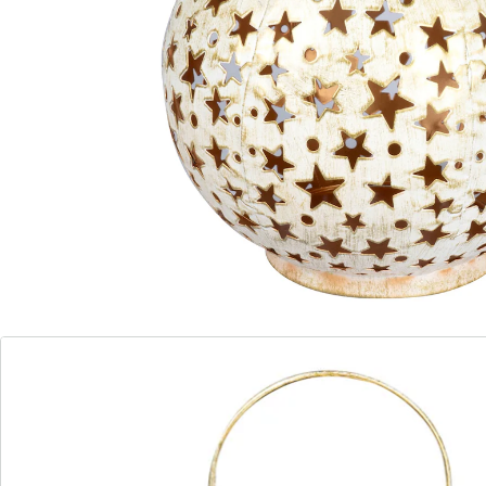
Sie werden Sterne staunen!
eindrucksvolle Leuchtdeko
dank Solar überall platzierbar
Das raffinierte Sternendesign dieser Leuchte bringt die
Himmelslichter direkt zu Ihnen nach Hause. Ob einzeln
oder als Arrangement platziert, es funkeln garantiert
nicht nur die Sterne, sondern auch die Augen aller, die
daran vorbeigehen.
Batteriehinweis:
Batterien sind im Lieferumfang enthalten. (AA Mignon x
1)
Details
Hinweise & Hersteller