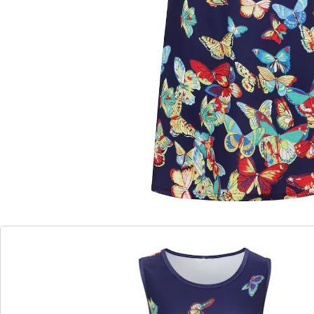
Ein Kleid zum Verlieben: Dieses ärmellose Jersey-Kleid
entpuppt sich als echter Figurschmeichler! Mit seinem
lockeren Schnitt umspielt es sanft die Silhouette und
lässt kleine Problemzonen einfach verschwinden.
Details
Hinweise & Hersteller
Bewertungen