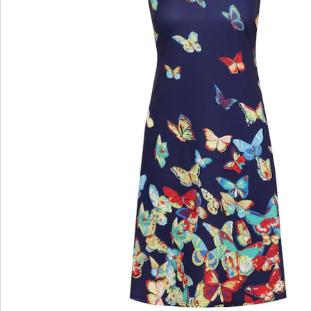
wedolina – Unsere neue Modemarke
Ob elegante Basics oder trendige Highlights:
wedolina steht für modische Vielfalt, bequeme
Schnitte und ein faires Preis-Leistungs-Verhältnis.
Jedes Stück schmeichelt der Figur und
unterstreicht Ihre Persönlichkeit – für ein
selbstbewusstes Gefühl, jeden Tag.
Jetzt entdecken
Entdecken Sie zu jedem Outfit den passenden