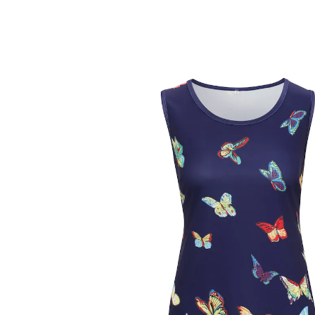
UVP 39,99 €
9,69 €
inkl. MwSt. und zzgl.
Versandkosten
Größe
In den Warenkorb
Sofort lieferbar - in 2-3 Werktagen bei Ihnen
4 PAYBACK °Punkte
sammeln
luftig-leichtes Tragegefühl