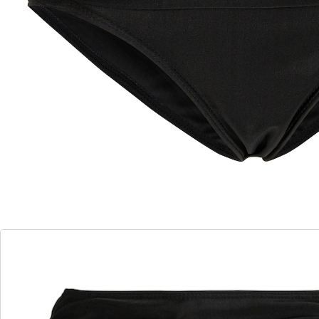
6 PAYBACK °Punkte
sammeln
Ein echter Figurschmeichler!
figurschmeichelnder Komfort-Slip mit Raffung und
hoher Taille
Der unifarbenen Komfort-Slip wird Ihr neuer
Modefavorit am Strand. Die hohe Taille und die
seitlichen Raffungen des Slips kaschieren zusätzlich
perfekt und dezent Pölsterchen am Bauch.
Details