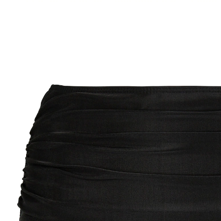
UVP 19,99 €
ab
13,99 €
inkl. MwSt. und zzgl.
Versandkosten
Größe
10,49 €
nur
ab
2
Stück
1
In den Warenkorb
Sofort lieferbar - in 2-3 Werktagen bei Ihnen