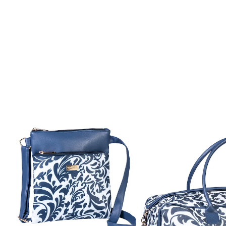
UVP 69,98 €
16,99 €
inkl. MwSt. und zzgl.
Versandkosten
In den Warenkorb
Sofort lieferbar - in 2-3 Werktagen bei Ihnen
8 PAYBACK °Punkte
sammeln
Mit diesem Produktset erhalten Sie 2 Artikel:
wedolina
Trolleytasche „Marseille“
(9)
Einzelpreis: