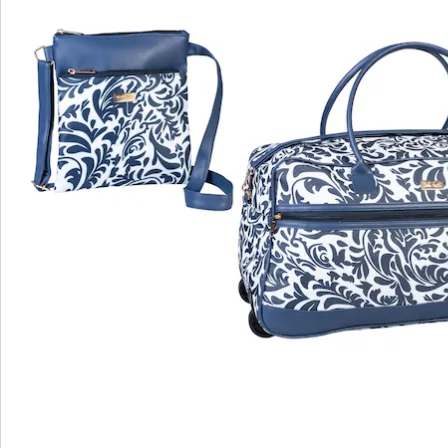
praktisches 2-tlg. Taschenset
separates Außenfach
Trolleytasche mit Rollen
verstellbarer Trageriemen
Dieses Taschen-Set begleitet Sie ideal zu Ausflügen,
Einkäufen, zum Sport oder ins Schwimmbad. Die
Trolleytasche bietet ein separates Außenfach und lässt
sich dank der leichtgängigen Rollen bequem ziehen
oder über den verstellbaren Riemen tragen. Die
passende Umhängetasche verstaut persönliche Dinge
sicher per Reißverschluss und bleibt durch ihr
geringes Gewicht sowie den breiten Schultergurt
angenehm zu tragen.
Lieferhinweis:
Es könnte sein, dass Ihre Lieferung in mehreren
Paketen erfolgt. Dies kann zu unterschiedlichen
Lieferterminen führen.