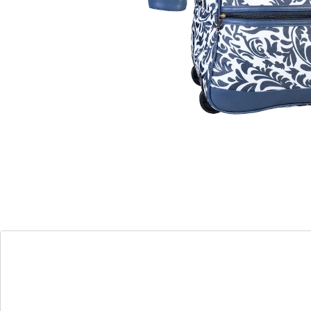
UVP 49,99 €
10,69 €
wedolina
Umhängetasche „Marseille“
Einzelpreis:
UVP 19,99 €
6,39 €
Gesamtpreis Einzelprodukte:
17,08 €
Produktset-Preis:
16,99 €
Packen, ziehen, los – so einfach geht’s!