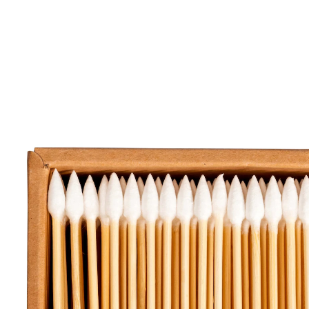
3,59 €
inkl. MwSt. und zzgl.
Versandkosten
In den Warenkorb
Sofort lieferbar - in 2-3 Werktagen bei Ihnen
1 PAYBACK °Punkte
sammeln
ideal auch zum Nachbessern von Make-up
2 unterschiedlichen Köpfchen: rund und
spitz
Nachhaltige Materialien
Unsere Wattestäbchen "Duo" sind nicht nur für die