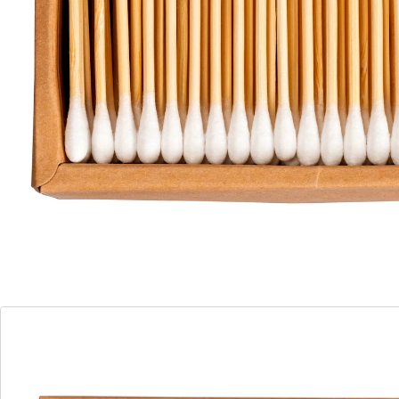
Ohrpflege geeignet, sondern auch vielseitig in der
Anwendung. Mit ihren zwei unterschiedlichen Köpfen,
rund und spitz, sind sie ideal für das Nachbessern von
Make-up oder andere präzise Anwendungen. Dabei
setzen wir auf Umweltbewusstsein und verwenden
nachhaltige Materialien wie Bambus und Baumwolle.
So können Sie Ihre tägliche Pflege mit gutem Gewissen
genießen, ohne die Umwelt zu belasten. Unsere
Wattestäbchen Duo sind die perfekte Kombination aus
Vielseitigkeit und Nachhaltigkeit für Ihre Pflegeroutine.
Details
Hinweise & Hersteller