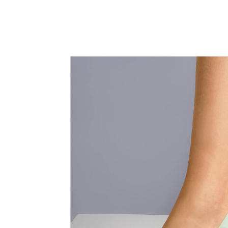
UVP 4,99 €
4,69 €
inkl. MwSt. und zzgl.
Versandkosten
In den Warenkorb
Sofort lieferbar - in 2-3 Werktagen bei Ihnen
2 PAYBACK °Punkte
sammeln
“
Bin zufrieden und der Preis ist auch in super.
”
Giselchen
Laufen, fast wie barfuß!
Anti-Rutsch-Effekt
Die unsichtbaren Füßlinge eignen sich dank des weiten
Ausschnitts perfekt für Ballerinas oder klassische