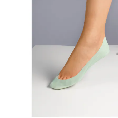
wonderwalk – Laufgefühl wie auf Wolken
Bequemer Einstieg durch Gummizug, Klett- oder
Reißverschluss
Perfekte Passform, dank Standard- und Bequem-
Weiten
Wechselfußbett – ideal für Einlagen
Hochwertige, leichte Materialien & vielfältige
Designs