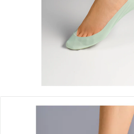
Pumps. Durch den hohen Baumwollanteil mit
rutschhemmender Silikonbeschichtung an Sohle und
Ferse haben Sie in Ihren Schuhen stehts sicheren Halt.
Schweißabsorbierendes und atmungsaktives Material.
Passend von Gr. 35-39.
Details
Hinweise & Hersteller
Bewertungen