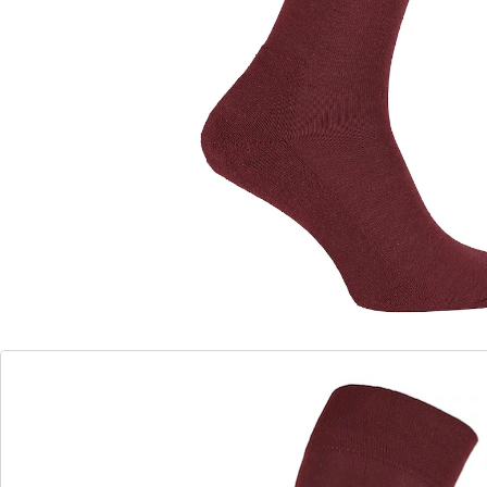
Wärme und Komfort – bis hoch zu den Knien!
schneiden nicht ein
weiche, warme Frotteesohle
Hochwertige Kniestrümpfe für kalte Tage. Dank des
Komfortbunds ohne Gummi schneiden sie nicht ein –
ideal für Diabetiker geeignet. Mit warmer Frotteesohle
und gekettelter Spitze.
Details
Hinweise & Hersteller