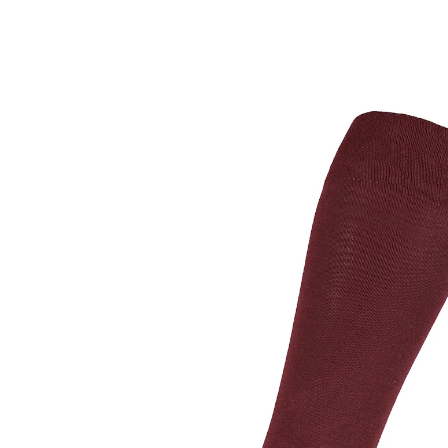
UVP 12,99 €
10,39 €
inkl. MwSt. und zzgl.
Versandkosten
Variante
bordeaux
Größe
In den Warenkorb
Sofort lieferbar - in 2-3 Werktagen bei Ihnen
5 PAYBACK °Punkte
sammeln