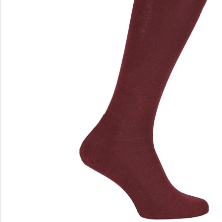
Bewertungen
wonderwalk – Laufgefühl wie auf Wolken
Bequemer Einstieg durch Gummizug, Klett- oder
Reißverschluss
Perfekte Passform, dank Standard- und Bequem-
Weiten